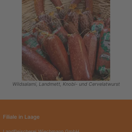
Wildsalami, Landmett, Knobi- und Cervelatwurst
Filiale in Laage
Landfleischerei Wiechmann GmbH