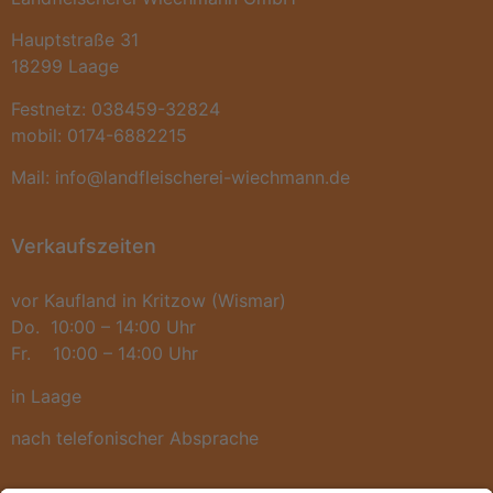
Hauptstraße 31
18299 Laage
Festnetz: 038459-32824
mobil: 0174-6882215
Mail: info@landfleischerei-wiechmann.de
Verkaufszeiten
vor Kaufland in Kritzow (Wismar)
Do. 10:00 – 14:00 Uhr
Fr. 10:00 – 14:00 Uhr
in Laage
nach telefonischer Absprache