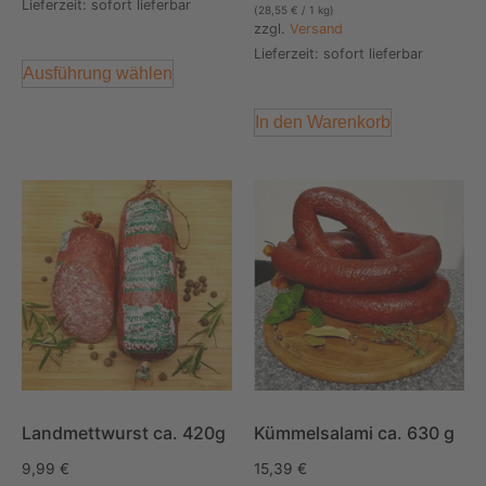
Lieferzeit: sofort lieferbar
(
28,55
€
/ 1 kg)
zzgl.
Versand
Lieferzeit: sofort lieferbar
Ausführung wählen
In den Warenkorb
Landmettwurst ca. 420g
Kümmelsalami ca. 630 g
9,99
€
15,39
€