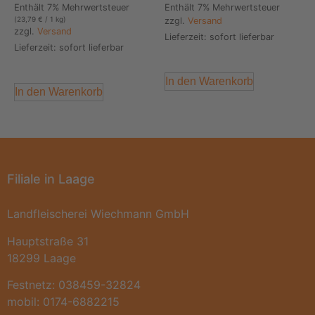
Enthält 7% Mehrwertsteuer
Enthält 7% Mehrwertsteuer
(
23,79
€
/ 1 kg)
zzgl.
Versand
zzgl.
Versand
Lieferzeit: sofort lieferbar
Lieferzeit: sofort lieferbar
In den Warenkorb
In den Warenkorb
Filiale in Laage
Landfleischerei Wiechmann GmbH
Hauptstraße 31
18299 Laage
Festnetz: 038459-32824
mobil: 0174-6882215