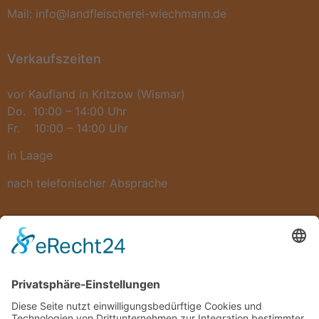
Mail: info@landfleischerei-wiechmann.de
Verkaufszeiten
vor Kaufland in Kritzow (Wismar)
Do. 10:00 – 14:00 Uhr
Fr. 10:00 – 14:00 Uhr
in Laage
nach telefonischer Absprache
Neues
Einblick bei einem Kochtag am 25.02.2026
Veranstaltung von Hanse Gas GmbH am 09.02.2026
Wo verkaufen wir unsere leckeren regionalen
Spezialitäten