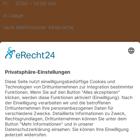
Fr. 10:00 – 14:00 Uhr
in Laage
nach telefonischer Absprache
Neues
Einblick bei einem Kochtag am 25.02.2026
Veranstaltung von Hanse Gas GmbH am 09.02.2026
Wo verkaufen wir unsere leckeren regionalen
Spezialitäten
Unsere leckere Gänsebrust ist wieder im Angebot
Suchen Sie das richtige Geschenk zu Weihnachten
Rechtliches
Widerrufsbelehrung